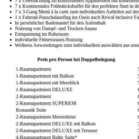
7 x Übernachtung im komfortablen Appartement mit kostenlose
7 x Kontinentales Frühstücksbuffet für den perfekten Start in d
7 x 3-Gang Menü à la carte zum individuellen Aufteilen auf den
1 x Fahrrad-Pauschalausflug ins Oasis nach Rewal inclusive Fa
hr persönlicher Bademantel für den Aufenthalt
Nutzung von Dampf- und Trocken-Sauna
Entspannung im Ruheraum
individuelle Fittnessraum-Nutzung
Wellness Anwendungen zum individuellem auswählen aus unser
Preis pro Person bei Doppelbelegung
1-Raumapartment
1-Raumapartment mit Balkon
1-Raumapartment mit Meerblick
1-Raumapartment DELUXE
2-Raumapartment
2-Raumapartment SUPERIOR
Romantik Suite
2-Raumapartment Meeresbrise
2-Raumapartment DELUXE mit Balkon
2-Raumapartment DELUXE mit Terrasse
4-Raumapartment Baltic Suite*