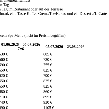
m Internetanschluss
en Tag
 Tag im Restaurant oder auf der Terrasse
hrrad, eine Tasse Kaffee Creme/Tee/Kakao und ein Dessert a’la Carte
em Spa Menu (nicht im Preis inbegriffen)
01.06.2026 – 05.07.2026
05.07.2026 – 23.08.2026
7=6
530 €
685 €
560 €
720 €
590 €
755 €
650 €
825 €
620 €
790 €
650 €
825 €
650 €
825 €
680 €
860 €
710 €
895 €
740 €
930 €
890 €
1105 €