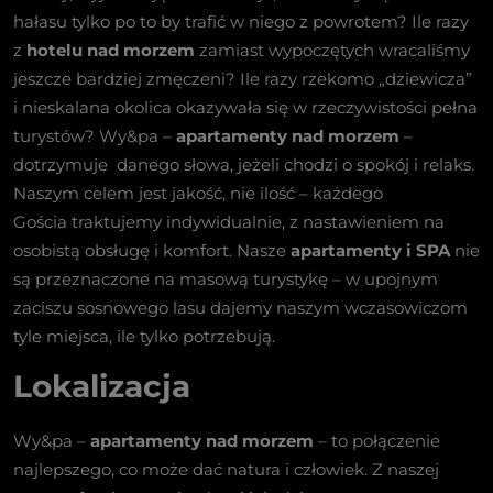
hałasu tylko po to by trafić w niego z powrotem? Ile razy
z
hotelu nad morzem
zamiast wypoczętych wracaliśmy
jeszcze bardziej zmęczeni? Ile razy rzekomo „dziewicza”
i nieskalana okolica okazywała się w rzeczywistości pełna
turystów? Wy&pa –
apartamenty nad morzem
–
dotrzymuje danego słowa, jeżeli chodzi o spokój i relaks.
Naszym celem jest jakość, nie ilość – każdego
Gościa traktujemy indywidualnie, z nastawieniem na
osobistą obsługę i komfort. Nasze
apartamenty i SPA
nie
są przeznaczone na masową turystykę – w upojnym
zaciszu sosnowego lasu dajemy naszym wczasowiczom
tyle miejsca, ile tylko potrzebują.
Lokalizacja
Wy&pa –
apartamenty nad morzem
– to połączenie
najlepszego, co może dać natura i człowiek. Z naszej