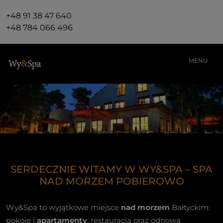
+48 91 38 47 640
+48 784 066 496
MENU
SERDECZNIE WITAMY W WY&SPA – SPA
NAD MORZEM POBIEROWO
Wy&Spa to wyjątkowe miejsce
nad morzem
Bałtyckim:
pokoje i
apartamenty
, restauracja oraz odnowa