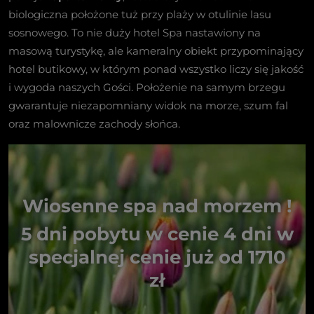
biologiczna położone tuż przy plaży w otulinie lasu
sosnowego. To nie duży hotel Spa nastawiony na
masową turystykę, ale kameralny obiekt przypominający
hotel butikowy, w którym ponad wszystko liczy się jakość
i wygoda naszych Gości. Położenie na samym brzegu
gwarantuje niezapomniany widok na morze, szum fal
oraz malownicze zachody słońca.
Wiosenne spa nad morzem !
5 dni pobytu w cenie 4 dni w
specjalnej cenie już od 1710
zł